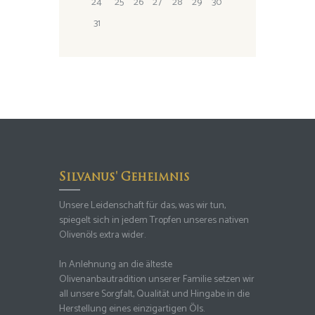
24
25
26
27
28
29
30
31
Silvanus' Geheimnis
Unsere Leidenschaft für das, was wir tun,
spiegelt sich in jedem Tropfen unseres nativen
Olivenöls extra wider.
In Anlehnung an die älteste
Olivenanbautradition unserer Familie setzen wir
all unsere Sorgfalt, Qualität und Hingabe in die
Herstellung eines einzigartigen Öls.