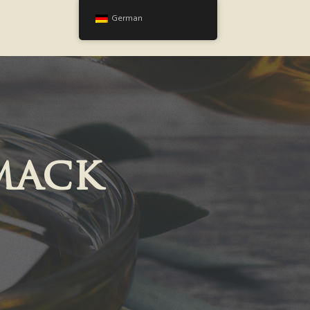
German
mack