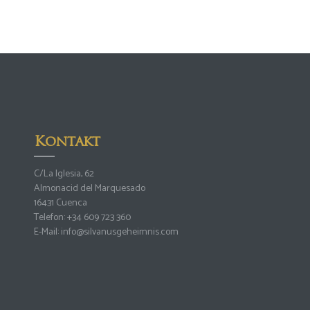
Kontakt
C/La Iglesia, 62
Almonacid del Marquesado
16431 Cuenca
Telefon:
+34 609 723 360
E-Mail:
info@silvanusgeheimnis.com