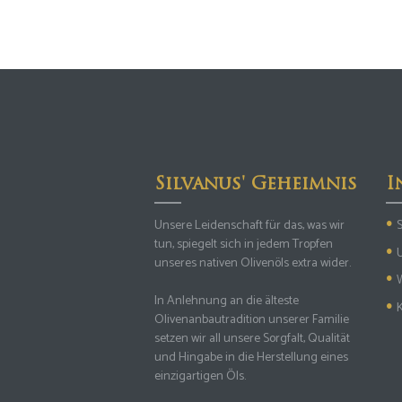
Silvanus' Geheimnis
I
Unsere Leidenschaft für das, was wir
S
tun, spiegelt sich in jedem Tropfen
unseres nativen Olivenöls extra wider.
In Anlehnung an die älteste
Olivenanbautradition unserer Familie
setzen wir all unsere Sorgfalt, Qualität
und Hingabe in die Herstellung eines
einzigartigen Öls.