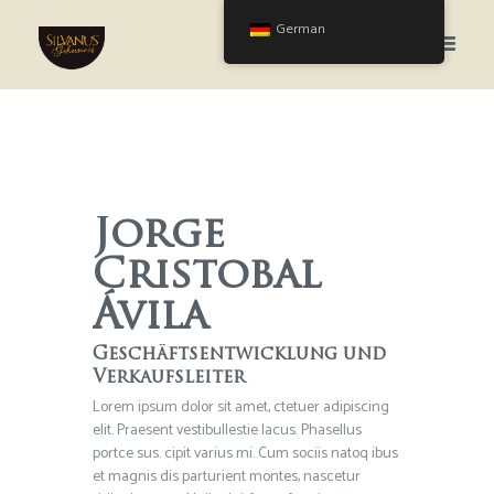
German
Jorge
Cristobal
Ávila
Geschäftsentwicklung und
Verkaufsleiter
Lorem ipsum dolor sit amet, ctetuer adipiscing
elit. Praesent vestibullestie lacus. Phasellus
portce sus. cipit varius mi. Cum sociis natoq ibus
et magnis dis parturient montes, nascetur