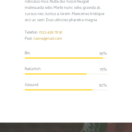
ridiculus mus. Nulla dui. fusce feugiat
malesuada odio. Morbi nunc odio, gravida at,
cursus nec, luctus a, lorem. Maecenas tristique
orci ac sem. Duis ultricies pharetra magna.
Telefon:
0123 456 78 91
Post:
name@mail.com
Bio
95%
Natürlich
75%
Gesund
82%