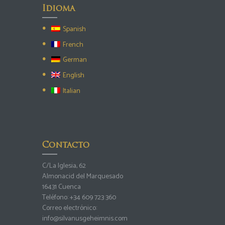
Idioma
Spanish
French
German
English
Italian
Contacto
C/La Iglesia, 62
Almonacid del Marquesado
16431 Cuenca
Teléfono:
+34 609 723 360
Correo electrónico:
info@silvanusgeheimnis.com