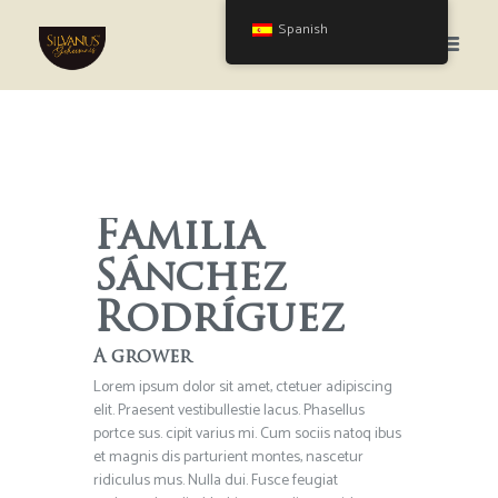
Spanish
Familia
Sánchez
Rodríguez
A grower
Lorem ipsum dolor sit amet, ctetuer adipiscing
elit. Praesent vestibullestie lacus. Phasellus
portce sus. cipit varius mi. Cum sociis natoq ibus
et magnis dis parturient montes, nascetur
ridiculus mus. Nulla dui. Fusce feugiat